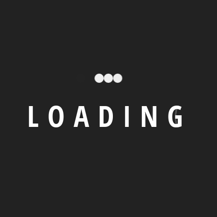
Reply
odo diam. Donec sit amet lacinia nulla. Aliquam quis
m tellus nulla, sollicitudin
L
O
A
D
I
N
G
 are marked
*